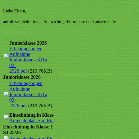
Liebe Eltern,
auf dieser Seite finden Sie wichtige Formulare der Luisenschule.
Juniorklassen
Juniorklasse 2026
Erhebungsbogen
Aufnahme
Juniorklasse - KiTa
02-
2026.pdf
(219.76KB)
Einschulung Ihres Kindes
Juniorklasse 2026
Erhebungsbogen
Aufnahme
Juniorklasse - KiTa
02-
2026.pdf
(219.76KB)
Einschulung in Klasse 1 SJ 25/26
Anmeldeblatt_zur_Einschulung_mit_Datenschutz.pdf
(123.6KB)
Einschulung in Klasse 1
SJ 25/26
Anmeldeblatt_zur_Einschulung_mit_Datenschutz.pdf
(123.6KB)